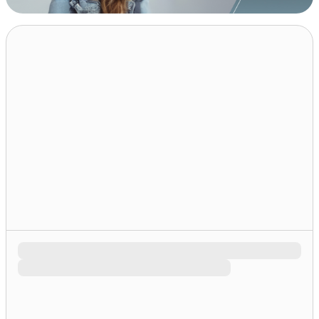
Scegli la tua nuova moto senza comprarla.
Tutto incluso da €99/mese!
· Senza anticipo
· Manutenzione
· Tutto compreso
· Assicurazione con assistenza 24 ore s
-
-